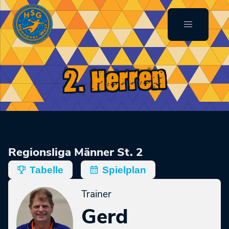
2. Herren
Regionsliga Männer St. 2
Tabelle
Spielplan
Trainer
Gerd