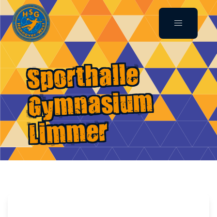
Sporthalle
Gymnasium
Limmer