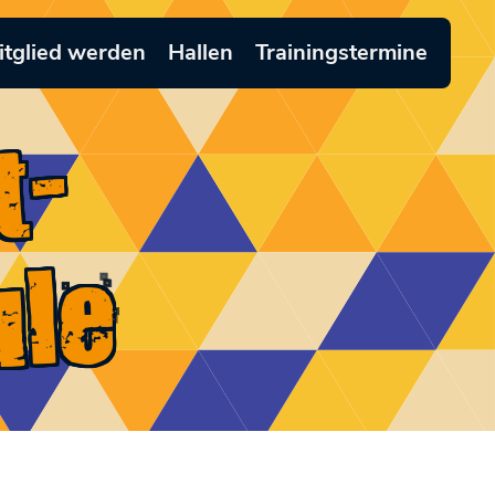
itglied werden
Hallen
Trainingstermine
e
-
h
le