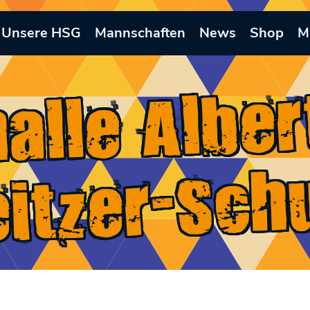
Unsere HSG
Mannschaften
News
Shop
M
rthall
bert
c
zer-Schu